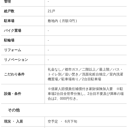
管理
-
総戸数
21戸
駐車場
敷地内 ( 月額 0円 )
バイク置場
-
駐輪場
-
リフォーム
-
リノベーション
-
礼金なし／都市ガス／二階以上／最上階／バス・
こだわり条件
トイレ別／追い焚き／洗面化粧台独立／室内洗濯
機置場／駐車場有り／2台目駐車場
※借家人賠償責任補償付き家財保険加入要 ※駐
設備・条件
車場2台目全世帯分無し。2台目不要及び満車の場
合は2、000円引き。
その他
現況 ・ 入居
空予定 ・ 6月下旬