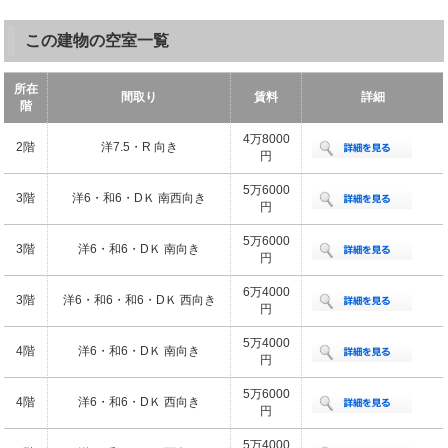
この建物の空室一覧
所在
間取り
賃料
詳細
階
4万8000
2階
洋7.5・R 向き
円
5万6000
3階
洋6・和6・DＫ 南西向き
円
5万6000
3階
洋6・和6・DＫ 南向き
円
6万4000
3階
洋6・和6・和6・DＫ 西向き
円
5万4000
4階
洋6・和6・DＫ 南向き
円
5万6000
4階
洋6・和6・DＫ 西向き
円
5万4000