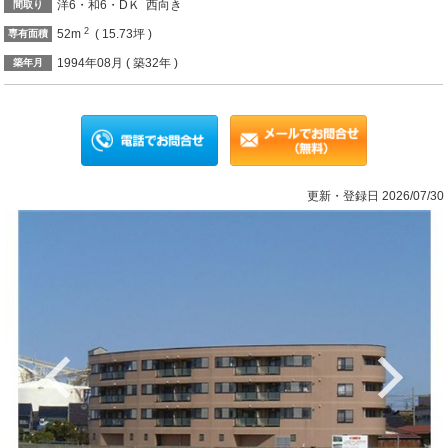
洋6・和6・DＫ 西向き
間取り
2
52m
( 15.73坪 )
専有面積
1994年08月 ( 築32年 )
築年月
更新・登録日 2026/07/30
Previous
Ne