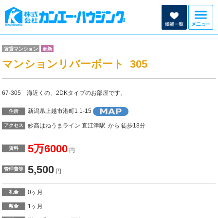
賃貸マンション
更新
マンションリバーポート 305
67-305 海近くの、2DKタイプのお部屋です。
新潟県上越市港町1 1-15
住所
妙高はねうまライン 直江津駅 から 徒歩18分
アクセス
5万6000
賃料
円
5,500
管理費等
円
0ヶ月
礼金
1ヶ月
敷金