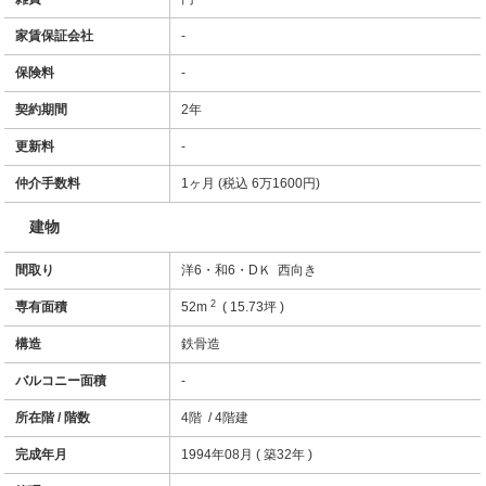
家賃保証会社
-
保険料
-
契約期間
2年
更新料
-
仲介手数料
1ヶ月 (税込 6万1600円)
建物
間取り
洋6・和6・DＫ 西向き
2
専有面積
52m
( 15.73坪 )
構造
鉄骨造
バルコニー面積
-
所在階 / 階数
4階 / 4階建
完成年月
1994年08月 ( 築32年 )