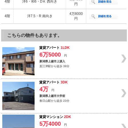
4階
洋6・和6・DＫ 西向き
円
4万8000
4階
洋7.5・R 南向き
円
こちらの物件もあります。
賃貸アパート
1LDK
6万5000
円
新潟県上越市上源入
直江津駅から徒歩 39分
賃貸アパート
3DK
4万
円
新潟県上越市大学前
春日山駅から徒歩 23分
賃貸マンション
2DK
5万4000
円