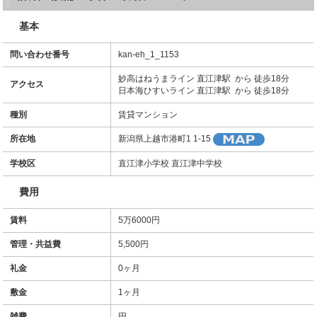
基本
問い合わせ番号
kan-eh_1_1153
妙高はねうまライン 直江津駅 から 徒歩18分
アクセス
日本海ひすいライン 直江津駅 から 徒歩18分
種別
賃貸マンション
所在地
新潟県上越市港町1 1-15
学校区
直江津小学校 直江津中学校
費用
賃料
5万6000円
管理・共益費
5,500円
礼金
0ヶ月
敷金
1ヶ月
雑費
円