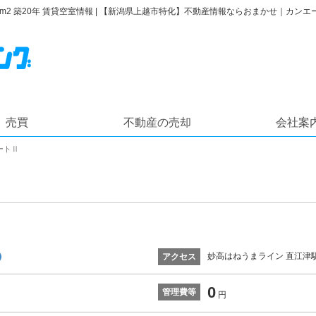
0円 40.9m2 築20年 賃貸空室情報 | 【新潟県上越市特化】不動産情報ならおまかせ｜カ
売買
不動産の売却
会社案
ートⅡ
妙高はねうまライン 直江津駅
アクセス
0
管理費等
円