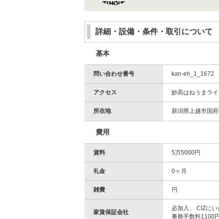
詳細・設備・条件・取引について
基本
問い合わせ番号
kan-eh_1_1672
アクセス
妙高はねうまライン
所在地
新潟県上越市国府1 
費用
賃料
5万5000円
礼金
0ヶ月
雑費
円
必加入、 CIZに
家賃保証会社
事務手数料110