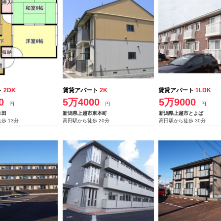
ト
2DK
賃貸アパート
2K
賃貸アパート
1LDK
0
5万4000
5万9000
円
円
円
木田
新潟県上越市東本町
新潟県上越市とよば
歩 13分
高田駅から徒歩 20分
高田駅から徒歩 30分