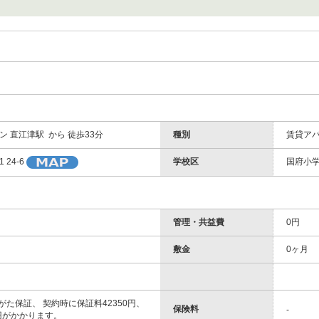
 直江津駅 から 徒歩33分
種別
賃貸ア
学校区
国府小学
24-6
管理・共益費
0円
敷金
0ヶ月
いがた保証、 契約時に保証料42350円、
保険料
-
0円がかかります。