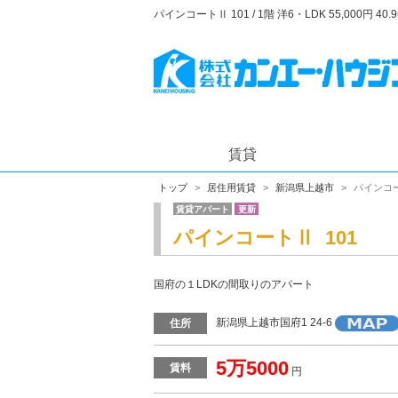
パインコートⅡ 101 / 1階 洋6・LDK 55,00
賃貸
トップ
居住用賃貸
新潟県上越市
パインコ
賃貸アパート
更新
パインコートⅡ 101
国府の１LDKの間取りのアパート
新潟県上越市国府1 24-6
住所
5万5000
賃料
円