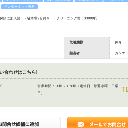
インターネット無料
保険に加入要 ・駐車場2台付き ・クリーニング費：33000円
取引態様
仲介
担当者
カンエ
い合わせはこちら!
ング
営業時間：
９時～１８時（定休日：毎週水曜・日曜
T
日）