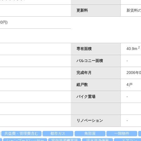
更新料
新賃料の
0円)
2
専有面積
40.9m
バルコニー面積
-
完成年月
2006年0
総戸数
4戸
バイク置場
-
リノベーション
-
共益費・管理費含む
都市ガス
角部屋
一階物件
シャンプードレッサー
室内洗濯機置場
温水洗浄便座
エアコン