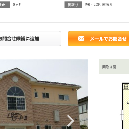
0ヶ月
洋6・LDK 南向き
敷金
間取り
間取り図
Next