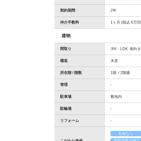
契約期間
2年
仲介手数料
1ヶ月 (税込 6万50
建物
間取り
洋6・LDK 南向き
構造
木造
所在階 / 階数
1階 / 2階建
管理
-
駐車場
敷地内
駐輪場
-
リフォーム
-
礼金なし
こだわり条件
洗面化粧台独立