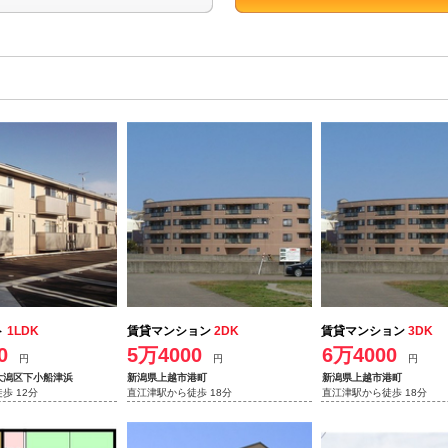
ト
1LDK
賃貸マンション
2DK
賃貸マンション
3DK
0
5万4000
6万4000
円
円
円
大潟区下小船津浜
新潟県上越市港町
新潟県上越市港町
歩 12分
直江津駅から徒歩 18分
直江津駅から徒歩 18分