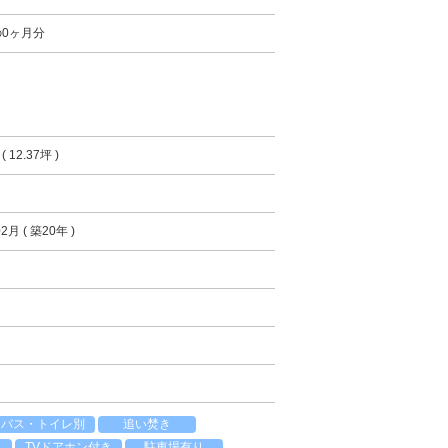
0ヶ月分
( 12.37坪 )
2月 ( 築20年 )
バス・トイレ別
追い焚き
TVドアホン付き
駐車場有り