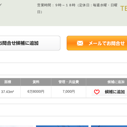
ング
営業時間：
９時～１８時（定休日：毎週水曜・日曜
T
日）
面積
賃料
管理・共益費
候補に追加
6万8000円
7,000円
37.43m²