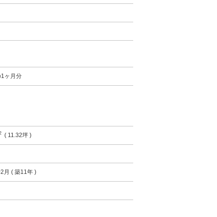
1ヶ月分
2
( 11.32坪 )
2月 ( 築11年 )