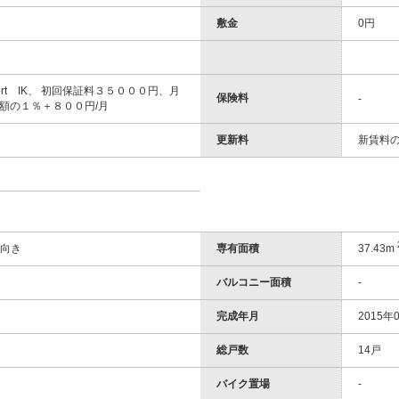
敷金
0円
port IK、 初回保証料３５０００円、月
保険料
-
額の１％＋８００円/月
更新料
新賃料の
南向き
専有面積
37.43m
バルコニー面積
-
完成年月
2015年0
総戸数
14戸
バイク置場
-