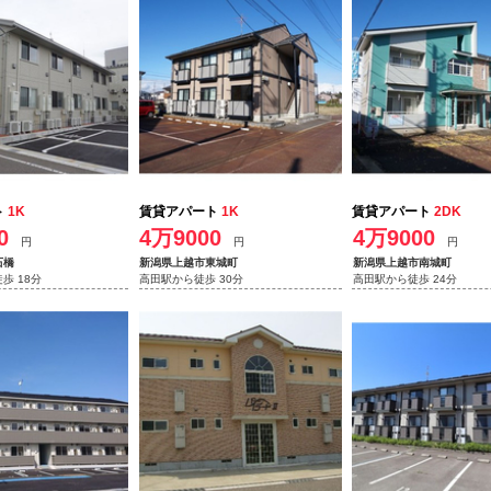
ト
1K
賃貸アパート
1K
賃貸アパート
2DK
0
4万9000
4万9000
円
円
円
石橋
新潟県上越市東城町
新潟県上越市南城町
歩 18分
高田駅から徒歩 30分
高田駅から徒歩 24分