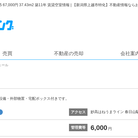
10.5 67,000円 37.43m2 築11年 賃貸空室情報 | 【新潟県上越市特化】不動産
売買
不動産の売却
会社案
ェール
設備・外部物置・宅配ボックス付きです。
妙高はねうまライン 春日山駅
アクセス
6,000
管理費等
円