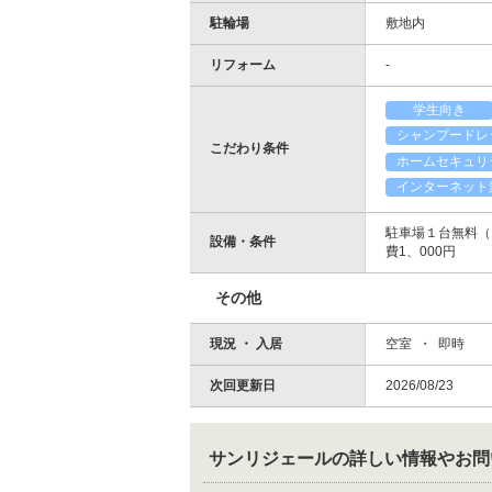
駐輪場
敷地内
リフォーム
-
学生向き
シャンプードレ
こだわり条件
ホームセキュリ
インターネット
駐車場１台無料（２台
設備・条件
費1、000円
その他
現況 ・ 入居
空室 ・ 即時
次回更新日
2026/08/23
サンリジェール
の詳しい情報やお問