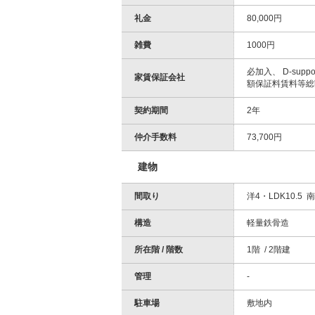
礼金
80,000円
雑費
1000円
必加入、 D-sup
家賃保証会社
額保証料賃料等総
契約期間
2年
仲介手数料
73,700円
建物
間取り
洋4・LDK10.5 
構造
軽量鉄骨造
所在階 / 階数
1階 / 2階建
管理
-
駐車場
敷地内