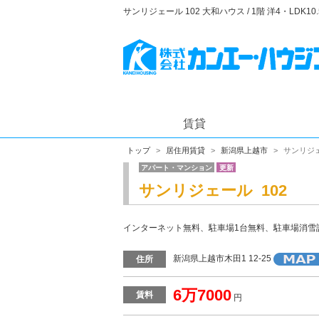
サンリジェール 102 大和ハウス / 1階 洋4・LDK
賃貸
トップ
居住用賃貸
新潟県上越市
サンリジ
アパート・マンション
更新
サンリジェール 102
インターネット無料、駐車場1台無料、駐車場消雪
新潟県上越市木田1 12-25
住所
6万7000
賃料
円