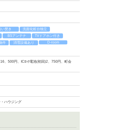
追い焚き
洗面化粧台独立
BSアンテナ
TVドアホン付き
D-room
物件
消雪設備あり
16、500円、ICﾛｯｸ電池(初回)2、750円、町会
ー・ハウジング