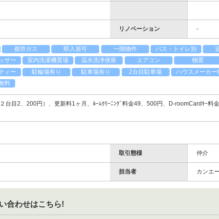
リノベーション
-
都市ガス
即入居可
一階物件
バス・トイレ別
ッサー
室内洗濯機置場
温水洗浄便座
エアコン
物置
ティー
駐輪場有り
駐車場有り
2台目駐車場
ハウスメーカー
無料
目2、200円）、更新料1ヶ月、ﾙｰﾑｸﾘｰﾆﾝｸﾞ料金49、500円、D-roomCardｷｰ料金
取引態様
仲介
担当者
カンエ
い合わせはこちら!