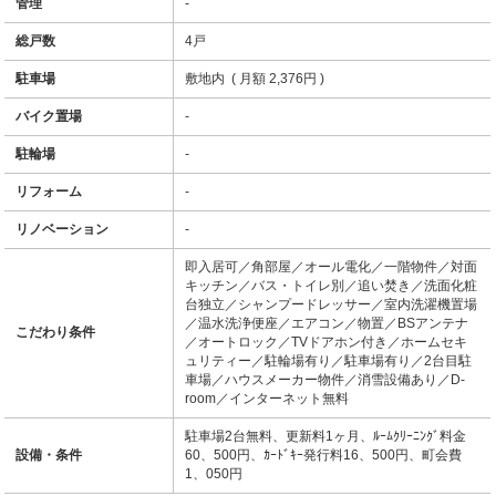
管理
-
総戸数
4戸
駐車場
敷地内 ( 月額 2,376円 )
バイク置場
-
駐輪場
-
リフォーム
-
リノベーション
-
即入居可／角部屋／オール電化／一階物件／対面
キッチン／バス・トイレ別／追い焚き／洗面化粧
台独立／シャンプードレッサー／室内洗濯機置場
／温水洗浄便座／エアコン／物置／BSアンテナ
こだわり条件
／オートロック／TVドアホン付き／ホームセキ
ュリティー／駐輪場有り／駐車場有り／2台目駐
車場／ハウスメーカー物件／消雪設備あり／D-
room／インターネット無料
駐車場2台無料、更新料1ヶ月、ﾙｰﾑｸﾘｰﾆﾝｸﾞ料金
設備・条件
60、500円、ｶｰﾄﾞｷｰ発行料16、500円、町会費
1、050円