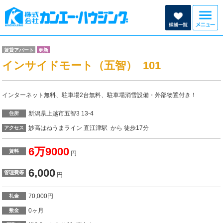
賃貸アパート
更新
インサイドモート（五智） 101
インターネット無料、駐車場2台無料、駐車場消雪設備・外部物置付き！
新潟県上越市五智3 13-4
住所
妙高はねうまライン 直江津駅 から 徒歩17分
アクセス
6万9000
賃料
円
6,000
管理費等
円
70,000円
礼金
0ヶ月
敷金