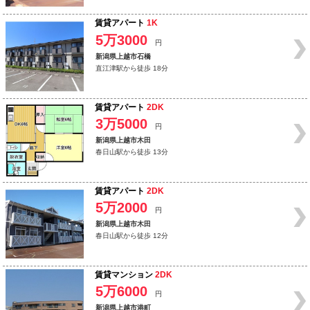
賃貸アパート
1K
5万3000
円
新潟県上越市石橋
直江津駅から徒歩 18分
賃貸アパート
2DK
3万5000
円
新潟県上越市木田
春日山駅から徒歩 13分
賃貸アパート
2DK
5万2000
円
新潟県上越市木田
春日山駅から徒歩 12分
賃貸マンション
2DK
5万6000
円
新潟県上越市港町