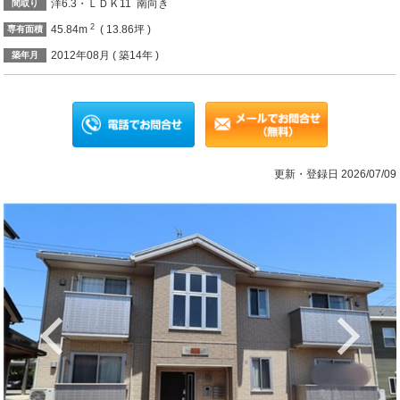
洋6.3・ＬＤＫ11 南向き
間取り
2
45.84m
( 13.86坪 )
専有面積
2012年08月 ( 築14年 )
築年月
更新・登録日 2026/07/09
Previous
Ne