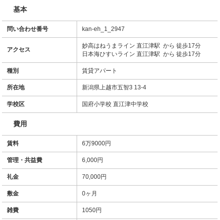
基本
問い合わせ番号
kan-eh_1_2947
妙高はねうまライン 直江津駅 から 徒歩17分
アクセス
日本海ひすいライン 直江津駅 から 徒歩17分
種別
賃貸アパート
所在地
新潟県上越市五智3 13-4
学校区
国府小学校 直江津中学校
費用
賃料
6万9000円
管理・共益費
6,000円
礼金
70,000円
敷金
0ヶ月
雑費
1050円