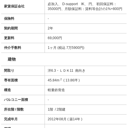
必加入、 D-support IK、 円、 初回保証料：
家賃保証会社
35000円、月額保証料：賃料等合計の1%+800円
保険料
-
契約期間
2年
更新料
69,000円
仲介手数料
1ヶ月 (税込 7万5900円)
建物
間取り
洋6.3・ＬＤＫ11 南向き
2
専有面積
45.84m
( 13.86坪 )
構造
軽量鉄骨造
バルコニー面積
-
所在階 / 階数
1階 / 2階建
完成年月
2012年08月 ( 築14年 )