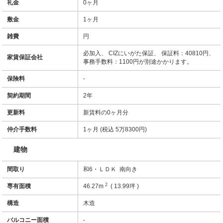
礼金
0ヶ月
敷金
1ヶ月
雑費
円
必加入、 CIZにいがた保証、 保証料：40810円、
家賃保証会社
事務手数料：1100円が別途かかります。
保険料
-
契約期間
2年
更新料
新賃料の0ヶ月分
仲介手数料
1ヶ月 (税込 5万8300円)
建物
間取り
和6・ＬＤＫ 南向き
2
専有面積
46.27m
( 13.99坪 )
構造
木造
バルコニー面積
-