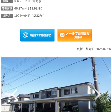
和6・ＬＤＫ 南向き
間取り
2
46.27m
( 13.99坪 )
専有面積
1994年04月 ( 築32年 )
築年月
更新・登録日 2026/07/26
Previous
Ne