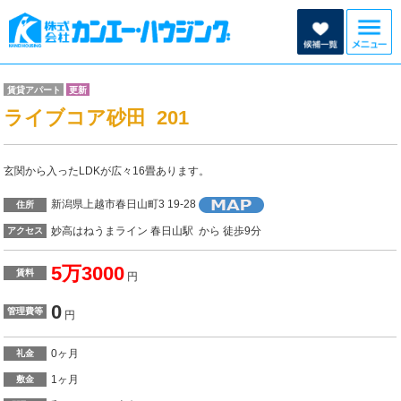
賃貸アパート
更新
ライブコア砂田 201
玄関から入ったLDKが広々16畳あります。
新潟県上越市春日山町3 19-28
住所
妙高はねうまライン 春日山駅 から 徒歩9分
アクセス
5万3000
賃料
円
0
管理費等
円
0ヶ月
礼金
1ヶ月
敷金