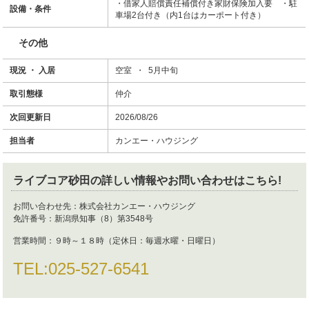
・借家人賠償責任補償付き家財保険加入要 ・駐
設備・条件
車場2台付き（内1台はカーポート付き）
その他
現況 ・ 入居
空室 ・ 5月中旬
取引態様
仲介
次回更新日
2026/08/26
担当者
カンエー・ハウジング
ライブコア砂田
の詳しい情報やお問い合わせはこちら!
お問い合わせ先：
株式会社カンエー・ハウジング
免許番号：
新潟県知事（8）第3548号
営業時間：
９時～１８時（定休日：毎週水曜・日曜日）
TEL:
025-527-6541