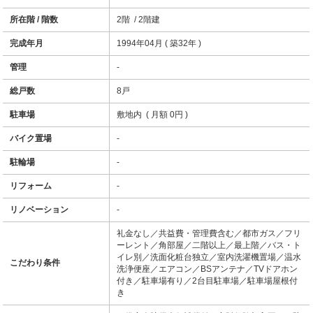
所在階 / 階数
2階 / 2階建
完成年月
1994年04月 ( 築32年 )
管理
-
総戸数
8戸
駐車場
敷地内 ( 月額 0円 )
バイク置場
-
駐輪場
-
リフォーム
-
リノベーション
-
礼金なし／共益費・管理費含む／都市ガス／フリ
ーレント／角部屋／二階以上／最上階／バス・ト
イレ別／洗面化粧台独立／室内洗濯機置場／温水
こだわり条件
洗浄便座／エアコン／BSアンテナ／TVドアホン
付き／駐車場有り／2台目駐車場／駐車場屋根付
き