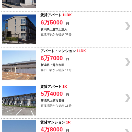
賃貸アパート
1LDK
6万5000
円
新潟県上越市上源入
直江津駅から徒歩 39分
アパート・マンション
1LDK
6万7000
円
新潟県上越市木田
春日山駅から徒歩 11分
賃貸アパート
1K
5万4000
円
新潟県上越市石橋
直江津駅から徒歩 18分
賃貸マンション
1R
4万8000
円