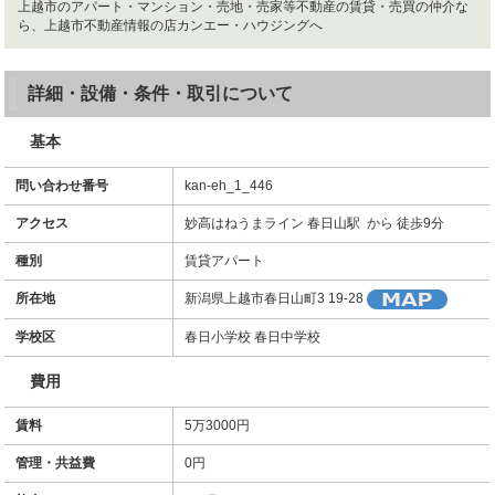
上越市のアパート・マンション・売地・売家等不動産の賃貸・売買の仲介な
ら、上越市不動産情報の店カンエー・ハウジングへ
詳細・設備・条件・取引について
基本
問い合わせ番号
kan-eh_1_446
アクセス
妙高はねうまライン 春日山駅 から 徒歩9分
種別
賃貸アパート
所在地
新潟県上越市春日山町3 19-28
学校区
春日小学校 春日中学校
費用
賃料
5万3000円
管理・共益費
0円