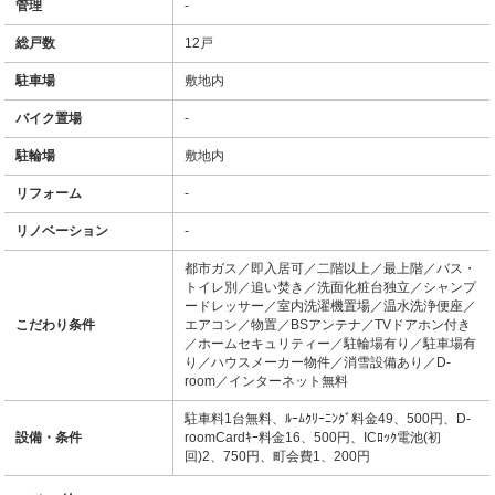
管理
-
総戸数
12戸
駐車場
敷地内
バイク置場
-
駐輪場
敷地内
リフォーム
-
リノベーション
-
都市ガス／即入居可／二階以上／最上階／バス・
トイレ別／追い焚き／洗面化粧台独立／シャンプ
ードレッサー／室内洗濯機置場／温水洗浄便座／
こだわり条件
エアコン／物置／BSアンテナ／TVドアホン付き
／ホームセキュリティー／駐輪場有り／駐車場有
り／ハウスメーカー物件／消雪設備あり／D-
room／インターネット無料
駐車料1台無料、ﾙｰﾑｸﾘｰﾆﾝｸﾞ料金49、500円、D-
設備・条件
roomCardｷｰ料金16、500円、ICﾛｯｸ電池(初
回)2、750円、町会費1、200円