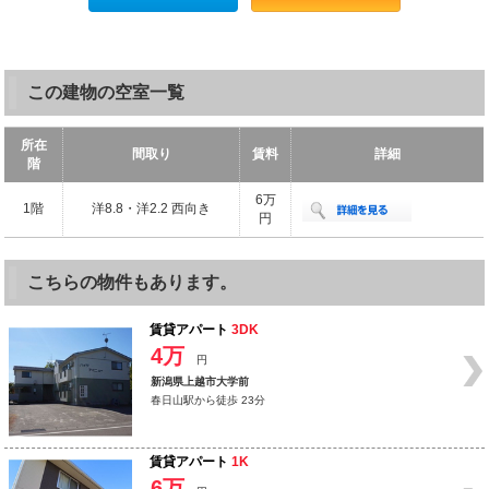
この建物の空室一覧
所在
間取り
賃料
詳細
階
6万
1階
洋8.8・洋2.2 西向き
円
こちらの物件もあります。
賃貸アパート
3DK
4万
円
新潟県上越市大学前
春日山駅から徒歩 23分
賃貸アパート
1K
6万