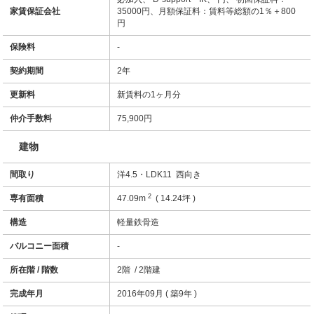
家賃保証会社
35000円、月額保証料：賃料等総額の1％＋800
円
保険料
-
契約期間
2年
更新料
新賃料の1ヶ月分
仲介手数料
75,900円
建物
間取り
洋4.5・LDK11 西向き
2
専有面積
47.09m
( 14.24坪 )
構造
軽量鉄骨造
バルコニー面積
-
所在階 / 階数
2階 / 2階建
完成年月
2016年09月 ( 築9年 )