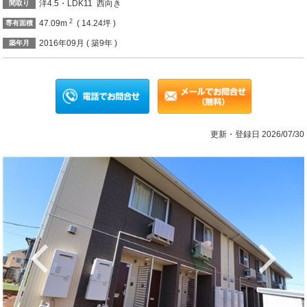
洋4.5・LDK11 西向き
間取り
2
47.09m
( 14.24坪 )
専有面積
2016年09月 ( 築9年 )
築年月
更新・登録日 2026/07/30
Previous
Ne