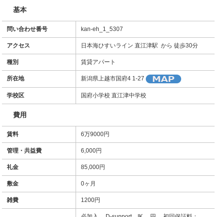
基本
問い合わせ番号
kan-eh_1_5307
アクセス
日本海ひすいライン 直江津駅 から 徒歩30分
種別
賃貸アパート
所在地
新潟県上越市国府4 1-27
学校区
国府小学校 直江津中学校
費用
賃料
6万9000円
管理・共益費
6,000円
礼金
85,000円
敷金
0ヶ月
雑費
1200円
必加入、 D-support IK、 円、 初回保証料：