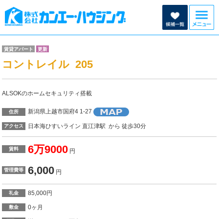
賃貸アパート
更新
コントレイル 205
ALSOKのホームセキュリティ搭載
新潟県上越市国府4 1-27
住所
日本海ひすいライン 直江津駅 から 徒歩30分
アクセス
6万9000
賃料
円
6,000
管理費等
円
85,000円
礼金
0ヶ月
敷金