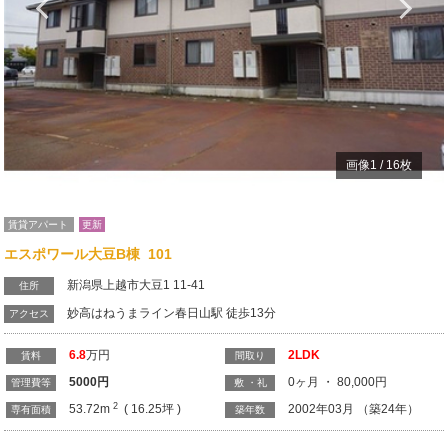
Previous
N
画像
1
/
16
枚
賃貸アパート
更新
エスポワール大豆B棟 101
新潟県上越市大豆1 11-41
住所
妙高はねうまライン春日山駅 徒歩13分
アクセス
6.8
万円
2LDK
賃料
間取り
5000
円
0ヶ月 ・ 80,000円
管理費等
敷 ・礼
2
53.72m
( 16.25坪 )
2002年03月 （築24年）
専有面積
築年数