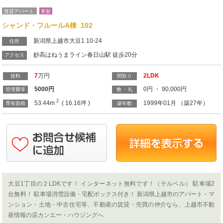
賃貸アパート
更新
シャンド・フルールA棟 102
新潟県上越市大豆1 10-24
住所
妙高はねうまライン春日山駅 徒歩20分
アクセス
7
万円
2LDK
賃料
間取り
5000
円
0円 ・ 90,000円
管理費等
敷 ・礼
2
53.44m
( 16.16坪 )
1999年01月 （築27年）
専有面積
築年数
大豆1丁目の２LDKです！ インターネット無料です！（テルベル） 駐車場2
台無料！ 駐車場消雪設備・宅配ボックス付き！ 新潟県上越市のアパート・マ
ンション・土地・中古住宅等、不動産の賃貸・売買の仲介なら、上越市不動
産情報の店カンエー・ハウジングへ