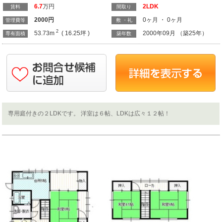
6.7
万円
2LDK
賃料
間取り
2000
円
0ヶ月 ・ 0ヶ月
管理費等
敷 ・礼
2
53.73m
( 16.25坪 )
2000年09月 （築25年）
専有面積
築年数
専用庭付きの２LDKです。 洋室は６帖、LDKは広々１２帖！