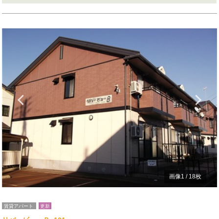
Previous
N
画像
1
/
18
枚
賃貸アパート
更新