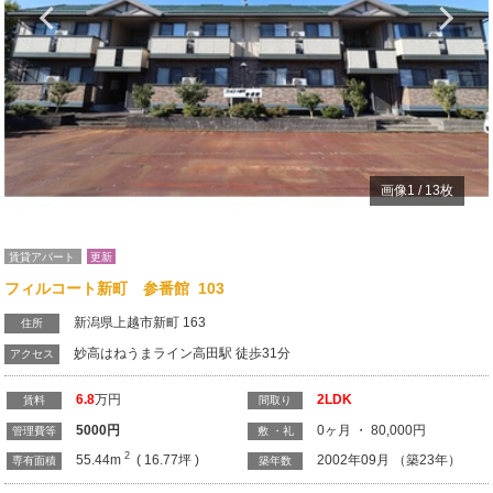
Previous
N
画像
1
/
13
枚
賃貸アパート
更新
フィルコート新町 参番館 103
新潟県上越市新町 163
住所
妙高はねうまライン高田駅 徒歩31分
アクセス
6.8
万円
2LDK
賃料
間取り
5000
円
0ヶ月 ・ 80,000円
管理費等
敷 ・礼
2
55.44m
( 16.77坪 )
2002年09月 （築23年）
専有面積
築年数