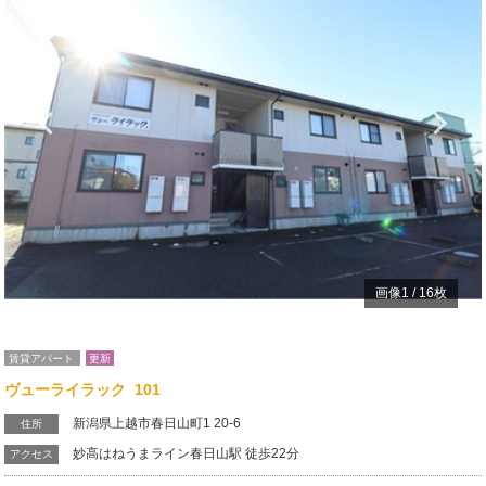
Previous
N
画像
1
/
16
枚
賃貸アパート
更新
ヴューライラック 101
新潟県上越市春日山町1 20-6
住所
妙高はねうまライン春日山駅 徒歩22分
アクセス