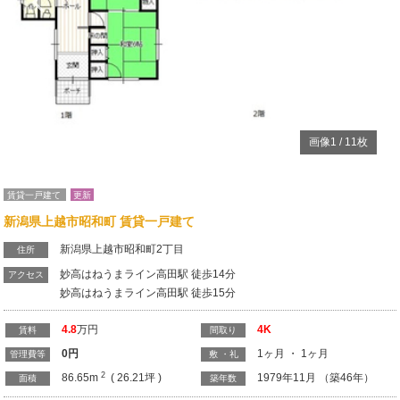
Previous
N
画像
1
/
11
枚
賃貸一戸建て
更新
新潟県上越市昭和町 賃貸一戸建て
新潟県上越市昭和町2丁目
住所
妙高はねうまライン高田駅 徒歩14分
アクセス
妙高はねうまライン高田駅 徒歩15分
4.8
万円
4K
賃料
間取り
0
円
1ヶ月 ・ 1ヶ月
管理費等
敷 ・礼
2
86.65m
( 26.21坪 )
1979年11月 （築46年）
面積
築年数