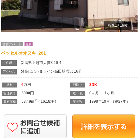
画像
1
/
16
枚
賃貸アパート
更新
ベッセルオオヌキ 201
新潟県上越市大貫3 16-4
住所
妙高はねうまライン高田駅 徒歩16分
アクセス
6
万円
3DK
賃料
間取り
3000
円
0ヶ月 ・ 1ヶ月
管理費等
敷 ・礼
2
53.49m
( 16.18坪 )
1998年10月 （築27年）
専有面積
築年数