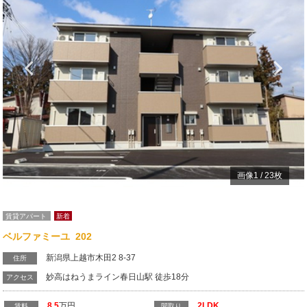
Previous
N
画像
1
/
23
枚
賃貸アパート
新着
ベルファミーユ 202
新潟県上越市木田2 8-37
住所
妙高はねうまライン春日山駅 徒歩18分
アクセス
8.5
万円
2LDK
賃料
間取り