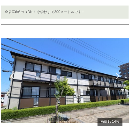
全居室6帖の３DK！ 小学校まで300メートルです！
Previous
N
画像
1
/
14
枚