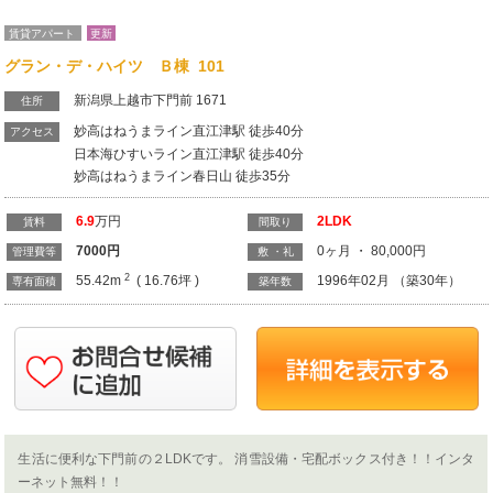
賃貸アパート
更新
グラン・デ・ハイツ Ｂ棟 101
新潟県上越市下門前 1671
住所
妙高はねうまライン直江津駅 徒歩40分
アクセス
日本海ひすいライン直江津駅 徒歩40分
妙高はねうまライン春日山 徒歩35分
6.9
万円
2LDK
賃料
間取り
7000
円
0ヶ月 ・ 80,000円
管理費等
敷 ・礼
2
55.42m
( 16.76坪 )
1996年02月 （築30年）
専有面積
築年数
生活に便利な下門前の２LDKです。 消雪設備・宅配ボックス付き！！インタ
ーネット無料！！