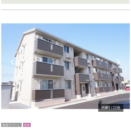
Previous
N
画像
1
/
22
枚
賃貸アパート
更新