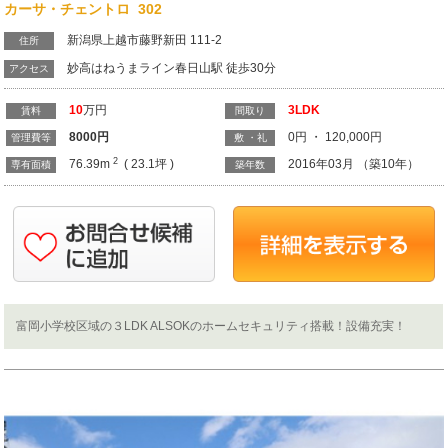
カーサ・チェントロ 302
新潟県上越市藤野新田 111-2
住所
妙高はねうまライン春日山駅 徒歩30分
アクセス
10
万円
3LDK
賃料
間取り
8000
円
0円 ・ 120,000円
管理費等
敷 ・礼
2
76.39m
( 23.1坪 )
2016年03月 （築10年）
専有面積
築年数
富岡小学校区域の３LDK ALSOKのホームセキュリティ搭載！設備充実！