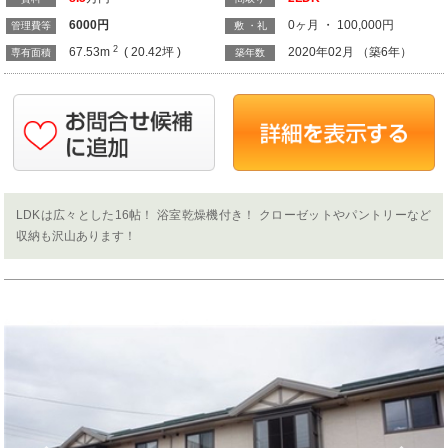
6000
円
0ヶ月 ・ 100,000円
管理費等
敷 ・礼
2
67.53m
( 20.42坪 )
2020年02月 （築6年）
専有面積
築年数
LDKは広々とした16帖！ 浴室乾燥機付き！ クローゼットやパントリーなど
収納も沢山あります！