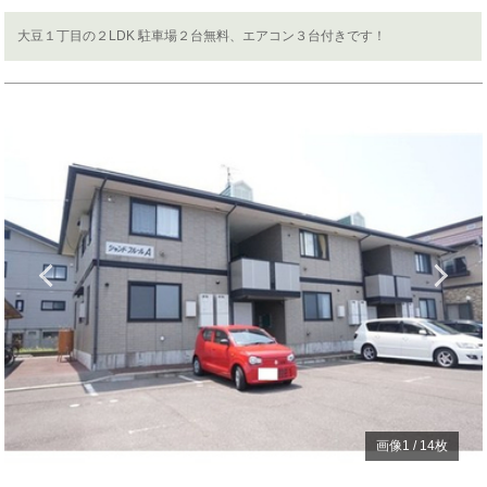
大豆１丁目の２LDK 駐車場２台無料、エアコン３台付きです！
Previous
N
画像
1
/
14
枚