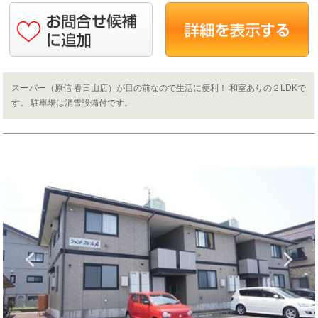
スーパー（原信 春日山店）が目の前なので生活に便利！ 和室ありの２LDKで
す。 駐車場は消雪設備付です。
Previous
N