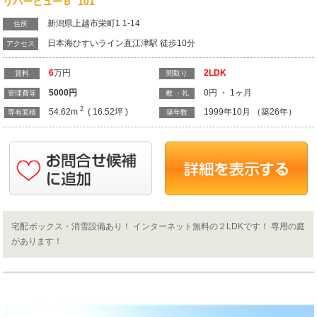
リバービューＢ 101
新潟県上越市栄町1 1-14
住所
日本海ひすいライン直江津駅 徒歩10分
アクセス
6
万円
2LDK
賃料
間取り
5000
円
0円 ・ 1ヶ月
管理費等
敷 ・礼
2
54.62m
( 16.52坪 )
1999年10月 （築26年）
専有面積
築年数
宅配ボックス・消雪設備あり！ インターネット無料の２LDKです！ 専用の庭
があります！