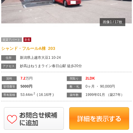
画像
1
/
17
枚
賃貸アパート
新着
シャンド・フルールA棟 203
新潟県上越市大豆1 10-24
住所
妙高はねうまライン春日山駅 徒歩20分
アクセス
7.2
万円
2LDK
賃料
間取り
5000
円
0ヶ月 ・ 90,000円
管理費等
敷 ・礼
2
53.44m
( 16.16坪 )
1999年01月 （築27年）
専有面積
築年数