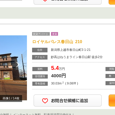
賃貸アパート
更新
ロイヤルパレス春日山 210
新潟県上越市春日山町3 1-21
住所
妙高はねうまライン春日山駅 徒歩2分
Next
アクセス
5.4
万円
賃料
間取
4000
円
敷 
管理費等
2
30.03m
( 9.08坪 )
築年
専有面積
画像
1
/
14
枚
１台無料！ インターネット無料、駐車場消雪設備付き！