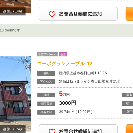
画像
1
/
14
枚
1Roomです！
賃貸アパート
更新
コーポグランノーブル 12
新潟県上越市春日山町1 13-16
住所
妙高はねうまライン春日山駅 徒歩25分
Next
アクセス
5
万円
賃料
間取
3000
円
敷 
管理費等
2
39.74m
( 12.02坪 )
築年
専有面積
画像
1
/
15
枚