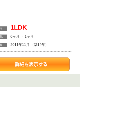
1LDK
り
0ヶ月 ・ 1ヶ月
・礼
2011年11月 （築14年）
数