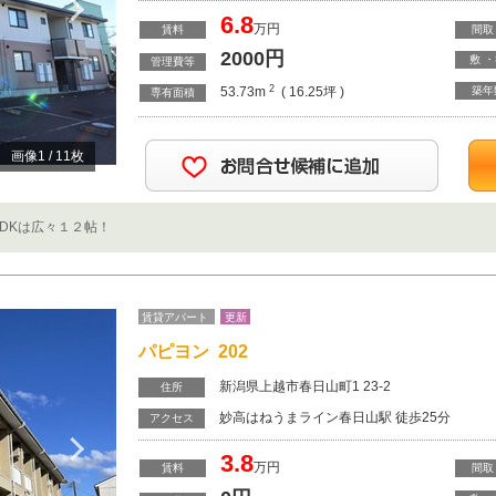
Next
6.8
万円
賃料
間取
2000
円
敷 
管理費等
2
53.73m
( 16.25坪 )
築年
専有面積
画像
1
/
11
枚
DKは広々１２帖！
賃貸アパート
更新
パピヨン 202
新潟県上越市春日山町1 23-2
住所
妙高はねうまライン春日山駅 徒歩25分
Next
アクセス
3.8
万円
賃料
間取