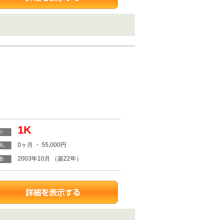
1K
り
0ヶ月 ・ 55,000円
・礼
2003年10月 （築22年）
数