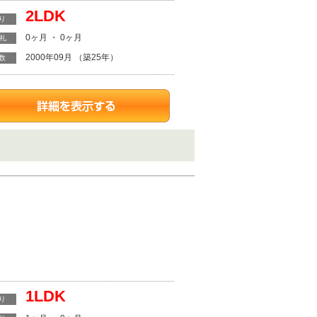
2LDK
り
0ヶ月 ・ 0ヶ月
・礼
2000年09月 （築25年）
数
1LDK
り