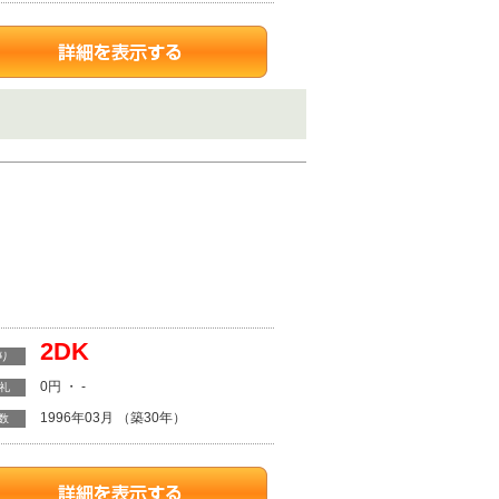
2DK
り
0円 ・ -
・礼
1996年03月 （築30年）
数