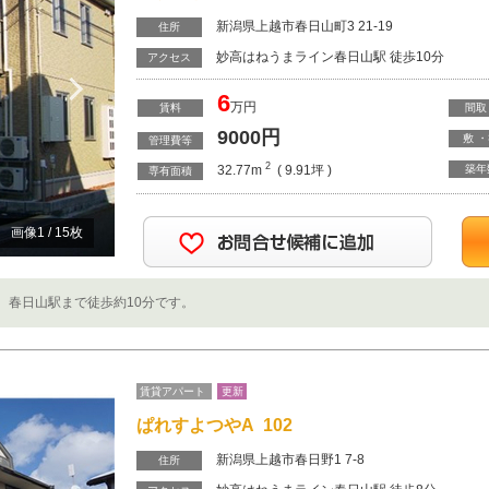
新潟県上越市春日山町3 21-19
住所
妙高はねうまライン春日山駅 徒歩10分
Next
アクセス
6
万円
賃料
間取
9000
円
敷 
管理費等
2
32.77m
( 9.91坪 )
築年
専有面積
画像
1
/
15
枚
！ 春日山駅まで徒歩約10分です。
賃貸アパート
更新
ぱれすよつやA 102
新潟県上越市春日野1 7-8
住所