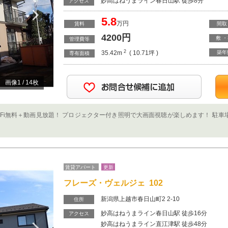
妙高はねうまライン春日山駅 徒歩8分
Next
アクセス
5.8
万円
賃料
間取
4200
円
敷 
管理費等
2
35.42m
( 10.71坪 )
築年
専有面積
画像
1
/
14
枚
Wi-Fi無料＋動画見放題！ プロジェクター付き照明で大画面視聴が楽しめます！ 駐
賃貸アパート
更新
フレーズ・ヴェルジェ 102
新潟県上越市春日山町2 2-10
住所
妙高はねうまライン春日山駅 徒歩16分
Next
アクセス
妙高はねうまライン直江津駅 徒歩48分