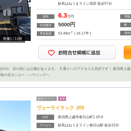
妙高はねうまライン高田 徒歩57分
6.3
万円
賃料
間取
5000
円
敷 
管理費等
2
53.48m
( 16.17坪 )
築年
専有面積
画像
1
/
13
枚
徒歩5分、目の前には公園があります。 大通りへのアクセスも良好です！ 新潟県上
情報の店カンエー・ハウジングへ
賃貸アパート
更新
ヴューライラック 205
新潟県上越市春日山町1 20-6
住所
妙高はねうまライン春日山駅 徒歩22分
アクセス