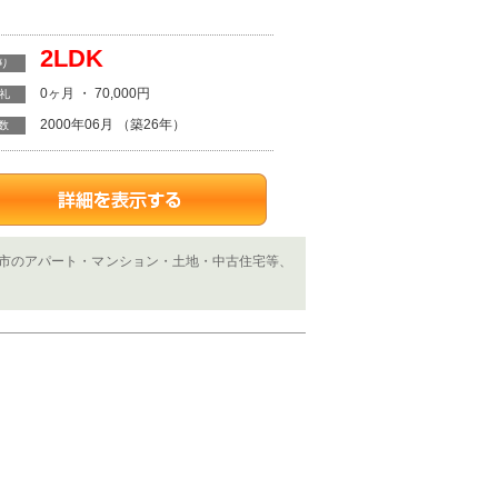
2LDK
り
0ヶ月 ・ 70,000円
・礼
2000年06月 （築26年）
数
越市のアパート・マンション・土地・中古住宅等、