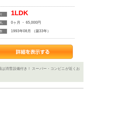
1LDK
り
0ヶ月 ・ 65,000円
・礼
1993年08月 （築33年）
数
車場は消雪設備付き！ スーパー・コンビニが近くお