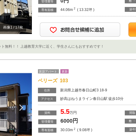
0
円
敷 
管理費等
2
44.06m
( 13.32坪 )
築年
専有面積
画像
1
/
17
枚
ット無料！！ 上越教育大学に近く、学生さんにもおすすめです！
賃貸アパート
更新
ベリーズ 103
新潟県上越市春日山町3 18-9
住所
妙高はねうまライン春日山駅 徒歩10分
Next
アクセス
5.5
万円
賃料
間取
6000
円
敷 
管理費等
2
30.03m
( 9.08坪 )
築年
専有面積