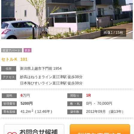
画像
1
/
15
枚
賃貸アパート
更新
セトルＫ 101
新潟県上越市下門前 1954
住所
妙高はねうまライン直江津駅 徒歩38分
アクセス
日本海ひすいライン直江津駅 徒歩38分
6
万円
1R
賃料
間取り
5200
円
0円 ・ 70,000円
管理費等
敷 ・礼
2
41.2m
( 12.46坪 )
2012年09月 （築13年）
専有面積
築年数