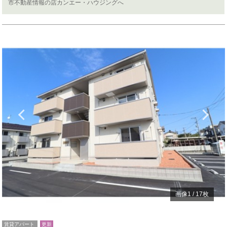
市不動産情報の店カンエー・ハウジングへ
Previous
N
画像
1
/
17
枚
賃貸アパート
更新