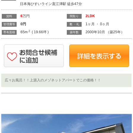
日本海ひすいライン直江津駅 徒歩47分
6
万円
2LDK
賃料
間取り
0
円
1ヶ月 ・ 0ヶ月
管理費等
敷 ・礼
2
65m
( 19.66坪 )
2000年10月 （築25年）
専有面積
築年数
広々お風呂！！上源入のメゾネットアパートでこの価格！！