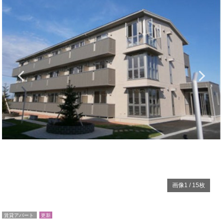
Previous
N
画像
1
/
15
枚
賃貸アパート
更新
グランコンフォートＣ 201
新潟県上越市上源入 642-5
住所
妙高はねうまライン直江津駅 徒歩39分
アクセス
日本海ひすいライン直江津駅 徒歩39分