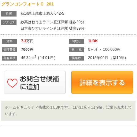
7.3
万円
1LDK
賃料
間取り
7000
円
0ヶ月 ・ 100,000円
管理費等
敷 ・礼
2
46.34m
( 14.01坪 )
2015年09月 （築10年）
専有面積
築年数
ホームセキュリティ搭載の１LDKです。 LDKは広々11.9帖、設備も充実して
います。