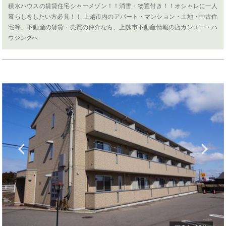
積水ハウスの賃貸住宅シャーメゾン！！消雪・物置付き！！オシャレに一人
暮らしをしたい方必見！！ 上越市内のアパート・マンション・土地・中古住
宅等、不動産の賃貸・売買の仲介なら、上越市不動産情報の店カンエー・ハ
ウジングへ
Previous
N