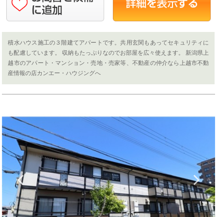
積水ハウス施工の３階建てアパートです。共用玄関もあってセキュリティに
も配慮しています。 収納もたっぷりなのでお部屋を広々使えます。 新潟県上
越市のアパート・マンション・売地・売家等、不動産の仲介なら上越市不動
産情報の店カンエー・ハウジングへ
Previous
N