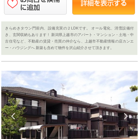
きらめきタウン門前内、設備充実の２LDKです。 オール電化、消雪設備付
き、玄関収納もあります！ 新潟県上越市のアパート・マンション・土地・中
古住宅など、不動産の賃貸・売買の仲介なら、上越市不動産情報の店カンエ
ー・ハウジングへ 新築も含めて物件を沢山紹介させて頂きます。
Previous
N