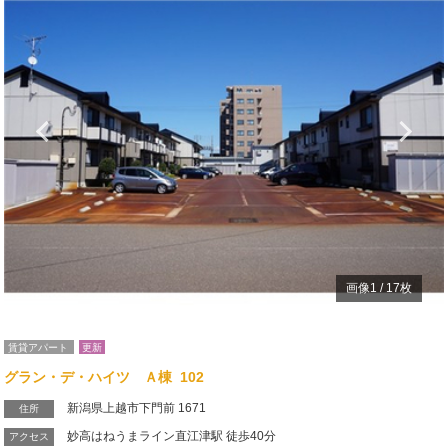
Previous
N
画像
1
/
17
枚
賃貸アパート
更新
グラン・デ・ハイツ Ａ棟 102
新潟県上越市下門前 1671
住所
妙高はねうまライン直江津駅 徒歩40分
アクセス