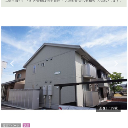
は借主負担） ・町内会費は借主負担 ・入居時期等も要相談でお願いします。
Previous
N
画像
1
/
19
枚
賃貸アパート
更新