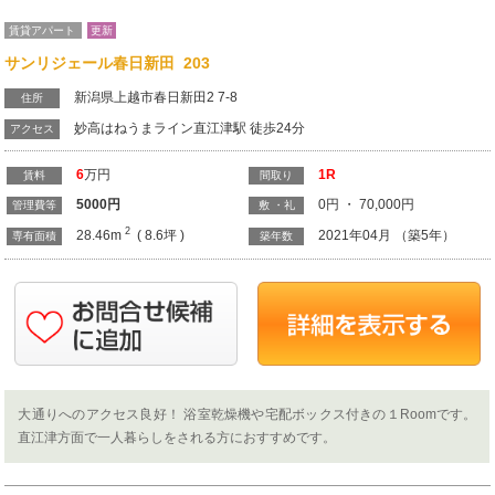
大通りへのアクセス良好！ 浴室乾燥機や宅配ボックス付きの１Roomです。
直江津方面で一人暮らしをされる方におすすめです。
Previous
N