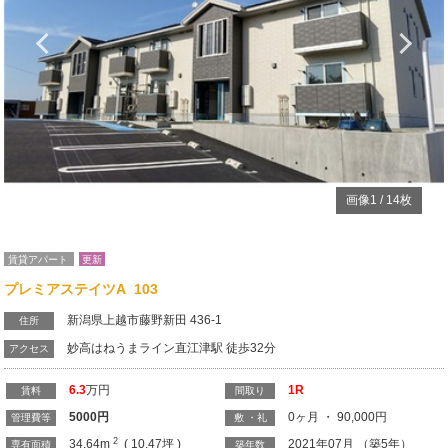
Previous
N
画像
1
/
14
枚
賃貸アパート
更新
プレミアステイツA 103
新潟県上越市藤野新田 436-1
住所
妙高はねうまライン直江津駅 徒歩32分
アクセス
6.3
万円
1R
賃料
間取り
5000
円
0ヶ月 ・ 90,000円
管理費等
敷 ・礼
2
34.64m
( 10.47坪 )
2021年07月 （築5年）
専有面積
築年数