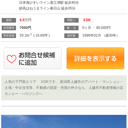
日本海ひすいライン直江津駅 徒歩40分
妙高はねうまライン春日山 徒歩35分
6.9
万円
３DK
賃料
間取り
7000
円
0ヶ月 ・ 80,000円
管理費等
敷 ・礼
2
55.2m
( 16.69坪 )
1996年02月 （築30年）
専有面積
築年数
人気の下門前エリア ３DKです。 新潟県上越市のアパート・マンション・
土地・中古住宅等、不動産の賃貸・売買の仲介なら、上越市不動産情報の店
カンエー・ハウジングへ