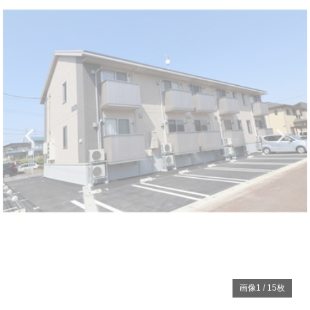
Previous
N
画像
1
/
15
枚
賃貸アパート
更新
サンリジェール春日新田 203
新潟県上越市春日新田2 7-8
住所
妙高はねうまライン直江津駅 徒歩24分
アクセス
6
万円
1R
賃料
間取り
5000
円
0円 ・ 70,000円
管理費等
敷 ・礼
2
28.46m
( 8.6坪 )
2021年04月 （築5年）
専有面積
築年数