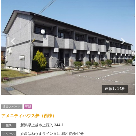
Previous
N
画像
1
/
14
枚
賃貸アパート
更新
アメニティハウス夢（西棟）
新潟県上越市上源入 344-1
住所
妙高はねうまライン直江津駅 徒歩47分
アクセス