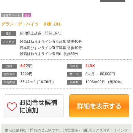
7000
円
0ヶ月 ・ 80,000円
管理費等
敷 ・礼
2
55.42m
( 16.76坪 )
1996年02月 （築30年）
専有面積
築年数
生活に便利な下門前の２LDKです。 消雪設備・宅配ボックス付き！！インタ
ーネット無料！！