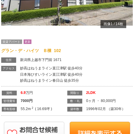
画像
1
/
14
枚
賃貸アパート
更新
グラン・デ・ハイツ Ｂ棟 102
新潟県上越市下門前 1671
住所
妙高はねうまライン直江津駅 徒歩40分
アクセス
日本海ひすいライン直江津駅 徒歩40分
妙高はねうまライン春日山 徒歩35分
6.9
万円
2LDK
賃料
間取り
7000
円
0ヶ月 ・ 80,000円
管理費等
敷 ・礼
2
55.2m
( 16.69坪 )
1996年02月 （築30年）
専有面積
築年数