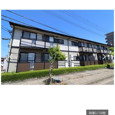
画像
1
/
14
枚
賃貸アパート
更新
グラン・デ・ハイツ Ｂ棟 101
新潟県上越市下門前 1671
住所
妙高はねうまライン直江津駅 徒歩40分
アクセス
日本海ひすいライン直江津駅 徒歩40分
妙高はねうまライン春日山 徒歩35分
6.9
万円
2LDK
賃料
間取り