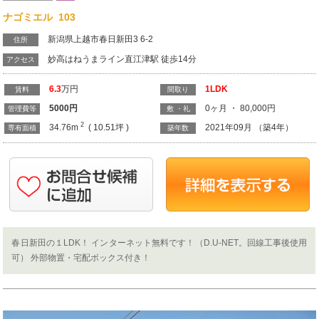
ナゴミエル 103
新潟県上越市春日新田3 6-2
住所
妙高はねうまライン直江津駅 徒歩14分
アクセス
6.3
万円
1LDK
賃料
間取り
5000
円
0ヶ月 ・ 80,000円
管理費等
敷 ・礼
2
34.76m
( 10.51坪 )
2021年09月 （築4年）
専有面積
築年数
春日新田の１LDK！ インターネット無料です！（D.U-NET。回線工事後使用
可） 外部物置・宅配ボックス付き！