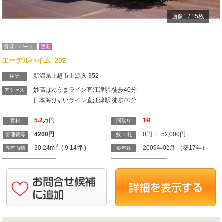
画像
1
/
15
枚
賃貸アパート
更新
エーデルハイム 202
新潟県上越市上源入 352
住所
妙高はねうまライン直江津駅 徒歩40分
アクセス
日本海ひすいライン直江津駅 徒歩40分
5.2
万円
1R
賃料
間取り
4200
円
0円 ・ 52,000円
管理費等
敷 ・礼
2
30.24m
( 9.14坪 )
2009年02月 （築17年）
専有面積
築年数