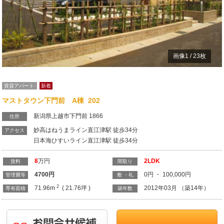
画像
1
/
23
枚
賃貸アパート
新着
マストタウン下門前 A棟 202
新潟県上越市下門前 1866
住所
妙高はねうまライン直江津駅 徒歩34分
アクセス
日本海ひすいライン直江津駅 徒歩34分
8
万円
2LDK
賃料
間取り
4700
円
0円 ・ 100,000円
管理費等
敷 ・礼
2
71.96m
( 21.76坪 )
2012年03月 （築14年）
専有面積
築年数