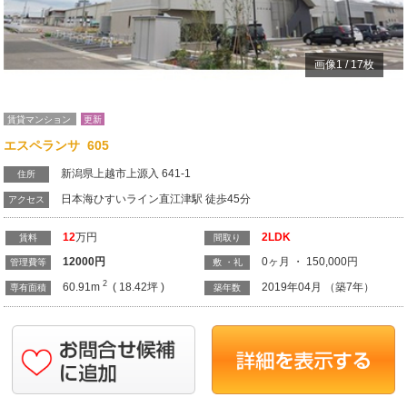
画像
1
/
17
枚
賃貸マンション
更新
エスペランサ 605
新潟県上越市上源入 641-1
住所
日本海ひすいライン直江津駅 徒歩45分
アクセス
12
万円
2LDK
賃料
間取り
12000
円
0ヶ月 ・ 150,000円
管理費等
敷 ・礼
2
60.91m
( 18.42坪 )
2019年04月 （築7年）
専有面積
築年数