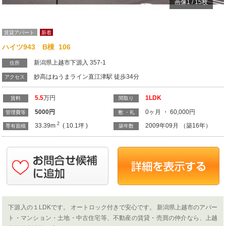
画像
1
/
15
枚
賃貸アパート
新着
ハイツ943 B棟 106
新潟県上越市下源入 357-1
住所
妙高はねうまライン直江津駅 徒歩34分
アクセス
5.5
万円
1LDK
賃料
間取り
5000
円
0ヶ月 ・ 60,000円
管理費等
敷 ・礼
2
33.39m
( 10.1坪 )
2009年09月 （築16年）
専有面積
築年数
下源入の１LDKです。 オートロック付きで安心です。 新潟県上越市のアパー
ト・マンション・土地・中古住宅等、不動産の賃貸・売買の仲介なら、上越