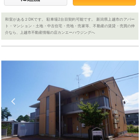
和室がある２DKです。 駐車場2台目契約可能です。 新潟県上越市のアパー
ト・マンション・土地・中古住宅・売地・売家等、不動産の賃貸・売買の仲
介なら、上越市不動産情報の店カンエーハウジングへ
Previous
N