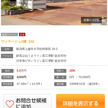
画像
1
/
12
枚
賃貸アパート
新着
ヴィラージュ2棟 102
新潟県上越市大字松村新田 18-3
住所
妙高はねうまライン直江津駅 徒歩30分
アクセス
日本海ひすいライン直江津駅 徒歩30分
5.4
万円
2DK
賃料
間取り
4200
円
0円 ・ 70,000円
管理費等
敷 ・礼
2
47.28m
( 14.3坪 )
1999年10月 （築26年）
専有面積
築年数