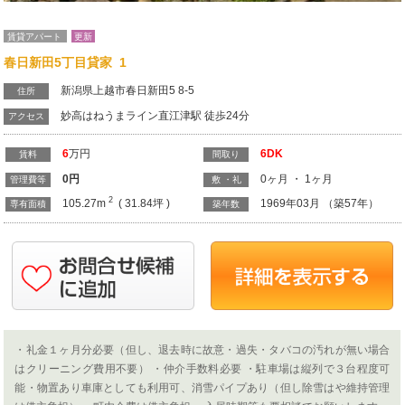
賃貸アパート
更新
春日新田5丁目貸家 1
新潟県上越市春日新田5 8-5
住所
妙高はねうまライン直江津駅 徒歩24分
アクセス
6
万円
6DK
賃料
間取り
0
円
0ヶ月 ・ 1ヶ月
管理費等
敷 ・礼
2
105.27m
( 31.84坪 )
1969年03月 （築57年）
専有面積
築年数
・礼金１ヶ月分必要（但し、退去時に故意・過失・タバコの汚れが無い場合
はクリーニング費用不要） ・仲介手数料必要 ・駐車場は縦列で３台程度可
能・物置あり車庫としても利用可、消雪パイプあり（但し除雪はや維持管理