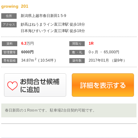
growing 201
新潟県上越市春日新田1 5-9
住所
妙高はねうまライン直江津駅 徒歩18分
アクセス
日本海ひすいライン直江津駅 徒歩18分
6.3
万円
1R
賃料
間取り
6000
円
0ヶ月 ・ 65,000円
管理費等
敷 ・礼
2
34.87m
( 10.54坪 )
2017年01月 （築9年）
専有面積
築年数
春日新田の１Rooｍです。 駐車場2台目契約可能です。