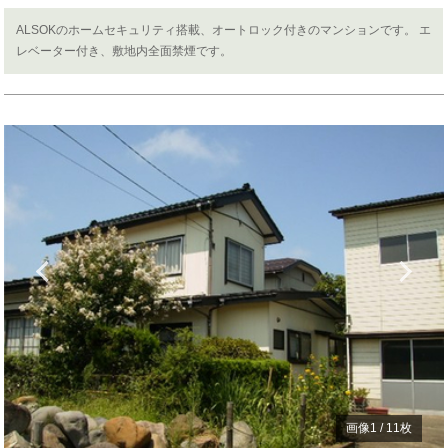
ALSOKのホームセキュリティ搭載、オートロック付きのマンションです。 エ
レベーター付き、敷地内全面禁煙です。
Previous
N
画像
1
/
11
枚