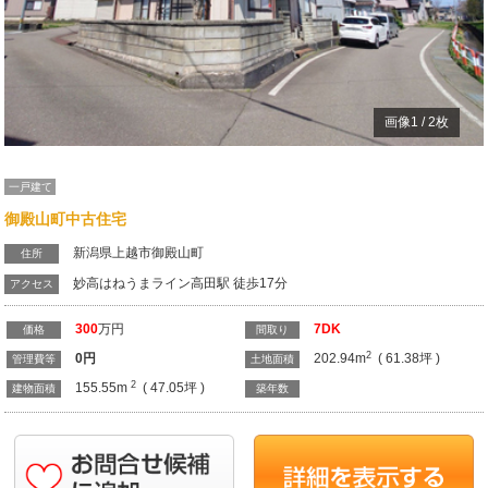
画像
1
/
2
枚
一戸建て
御殿山町中古住宅
新潟県上越市御殿山町
住所
妙高はねうまライン高田駅 徒歩17分
アクセス
300
万円
7DK
価格
間取り
2
0
円
202.94m
( 61.38坪 )
管理費等
土地面積
2
155.55m
( 47.05坪 )
建物面積
築年数