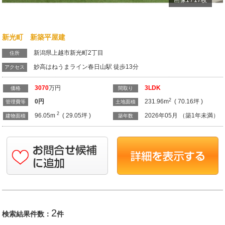
画像
1
/
17
枚
新光町 新築平屋建
新潟県上越市新光町2丁目
住所
妙高はねうまライン春日山駅 徒歩13分
アクセス
3070
万円
3LDK
価格
間取り
2
0
円
231.96m
( 70.16坪 )
管理費等
土地面積
2
96.05m
( 29.05坪 )
2026年05月 （築1年未満）
建物面積
築年数
2
検索結果件数：
件