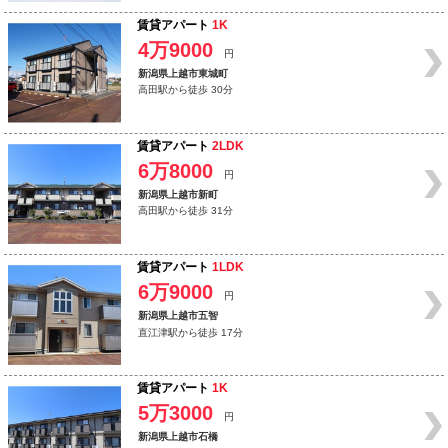
賃貸アパート
1K
4万9000
円
新潟県上越市東城町
高田駅から徒歩 30分
賃貸アパート
2LDK
6万8000
円
新潟県上越市新町
高田駅から徒歩 31分
賃貸アパート
1LDK
6万9000
円
新潟県上越市五智
直江津駅から徒歩 17分
賃貸アパート
1K
5万3000
円
新潟県上越市石橋