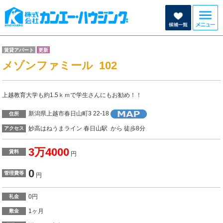
賃貸アパート
更新
メゾンファミール 102
上越教育大学も約1.5ｋｍで学生さんにもお勧め！！
新潟県上越市春日山町3 22-18
住所
妙高はねうまライン 春日山駅 から 徒歩8分
アクセス
3万4000
賃料
円
0
管理費等
円
0円
礼金
1ヶ月
敷金