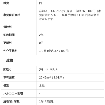
雑費
円
必加入、 CIZにいがた保証、 初回26、180円（家
家賃保証会社
賃合計の77%）、事務手数料：1100円等が初回
かかります。
保険料
-
契約期間
2年
更新料
0円
仲介手数料
1ヶ月 (税込 3万7400円)
建物
間取り
洋8・K 南向き
2
専有面積
26.49m
( 8.01坪 )
構造
木造
バルコニー面積
-
所在階 / 階数
1階 / 2階建