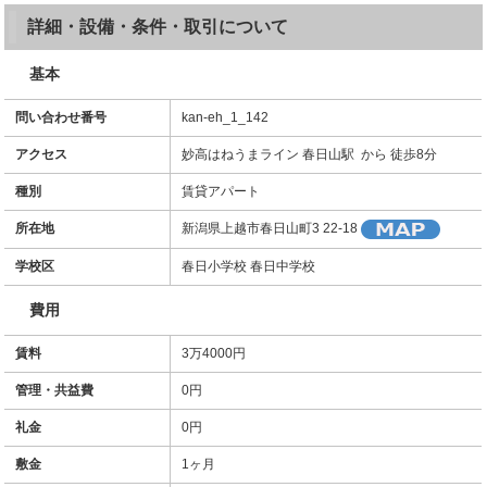
詳細・設備・条件・取引について
基本
問い合わせ番号
kan-eh_1_142
アクセス
妙高はねうまライン 春日山駅 から 徒歩8分
種別
賃貸アパート
所在地
新潟県上越市春日山町3 22-18
学校区
春日小学校 春日中学校
費用
賃料
3万4000円
管理・共益費
0円
礼金
0円
敷金
1ヶ月