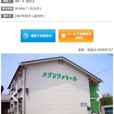
洋8・K 南向き
間取り
2
26.49m
( 8.01坪 )
専有面積
1987年06月 ( 築39年 )
築年月
更新・登録日 2026/07/17
Previous
Ne