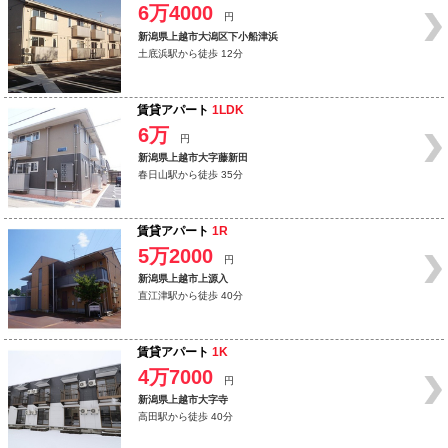
6万4000
円
新潟県上越市大潟区下小船津浜
土底浜駅から徒歩 12分
賃貸アパート
1LDK
6万
円
新潟県上越市大字藤新田
春日山駅から徒歩 35分
賃貸アパート
1R
5万2000
円
新潟県上越市上源入
直江津駅から徒歩 40分
賃貸アパート
1K
4万7000
円
新潟県上越市大字寺
高田駅から徒歩 40分