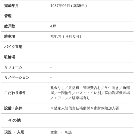
完成年月
1987年06月 ( 築39年 )
管理
-
総戸数
4戸
駐車場
敷地内 ( 月額 0円 )
バイク置場
-
駐輪場
-
リフォーム
-
リノベーション
-
礼金なし／共益費・管理費含む／学生向き／角部
こだわり条件
屋／一階物件／バス・トイレ別／室内洗濯機置場
／エアコン／駐車場有り
設備・条件
※借家人賠償責任補償付き家財保険加入要
その他
現況 ・ 入居
空室 ・ 相談