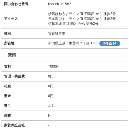
問い合わせ番号
kan-eh_2_587
妙高はねうまライン 直江津駅 から 徒歩2分
アクセス
日本海ひすいライン 直江津駅 から 徒歩2分
信越本線 直江津駅 から 徒歩2分
種別
賃貸駐車場
所在地
新潟県上越市東雲町２丁目 1385
費用
賃料
7000円
管理・共益費
0円
礼金
0円
敷金
0円
敷引
なし、 -
雑費
円
家賃保証会社
-