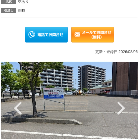
空あり
現状
即時
引渡し
更新・登録日 2026/08/06
Previous
Ne