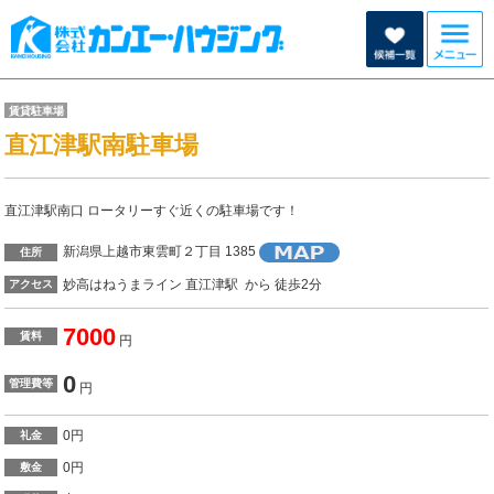
賃貸駐車場
直江津駅南駐車場
直江津駅南口 ロータリーすぐ近くの駐車場です！
新潟県上越市東雲町２丁目 1385
住所
妙高はねうまライン 直江津駅 から 徒歩2分
アクセス
7000
賃料
円
0
管理費等
円
0円
礼金
0円
敷金