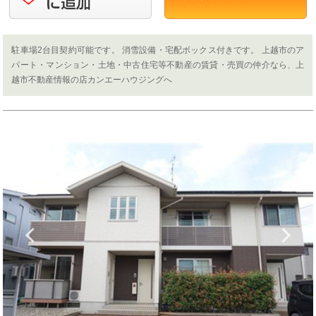
駐車場2台目契約可能です。 消雪設備・宅配ボックス付きです。 上越市のア
パート・マンション・土地・中古住宅等不動産の賃貸・売買の仲介なら、上
越市不動産情報の店カンエーハウジングへ
Previous
N