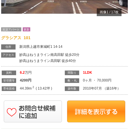
画像
1
/
17
枚
賃貸アパート
更新
グラシアス 101
新潟県上越市東城町1 14-14
住所
妙高はねうまライン南高田駅 徒歩20分
アクセス
妙高はねうまライン高田駅 徒歩40分
6.2
万円
1LDK
賃料
間取り
4200
円
0ヶ月 ・ 70,000円
管理費等
敷 ・礼
2
44.39m
( 13.42坪 )
2010年07月 （築16年）
専有面積
築年数