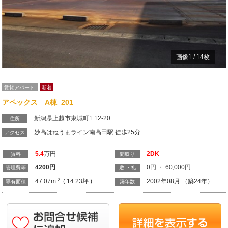
画像
1
/
14
枚
賃貸アパート
新着
アペックス A棟 201
新潟県上越市東城町1 12-20
住所
妙高はねうまライン南高田駅 徒歩25分
アクセス
5.4
万円
2DK
賃料
間取り
4200
円
0円 ・ 60,000円
管理費等
敷 ・礼
2
47.07m
( 14.23坪 )
2002年08月 （築24年）
専有面積
築年数