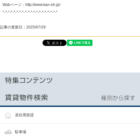
Wabページ：http://www.kan-eh.jp/
*-*-*-*-*-*-*-*-*-*-*-*-*-*-*-*-*-*-*-*
記事の更新日：
2025/07/29
居住用賃貸
駐車場