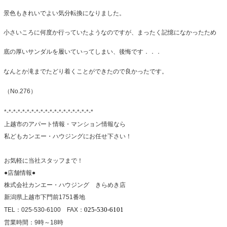
景色もきれいでよい気分転換になりました。
小さいころに何度か行っていたようなのですが、まったく記憶になかったため
底の厚いサンダルを履いていってしまい、後悔です．．．
なんとか滝までたどり着くことができたので良かったです。
（No.276）
*-*-*-*-*-*-*-*-*-*-*-*-*-*-*-*-*-*-*-*
上越市のアパート情報・マンション情報なら
私どもカンエー・ハウジングにお任せ下さい！
お気軽に当社スタッフまで！
●店舗情報●
株式会社カンエー・ハウジング きらめき店
新潟県上越市下門前1751番地
025-530-6101
TEL：025-530-6100 FAX：
営業時間：9時～18時