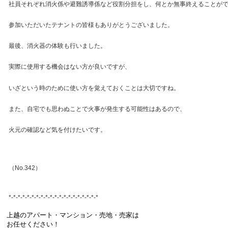
社員それぞれ消火係や避難誘導係など役割分担をし、何とか無事終えることが
参加いただいたテナントの皆様もありがとうございました。
最後、消火器の体験も行いました。
実際に使用する機会はない方が良いですが、
いざという時のために使い方を覚えておくことは大切ですね。
また、自宅でも思わぬことで火事が発生する可能性はあるので、
火元の確認など気を付けたいです。
（No.342）
*-*-*-*-*-*-*-*-*-*-*-*-*-*-*-*-*-*-*-*
上越のアパート・マンション・売地・売家は
お任せください！