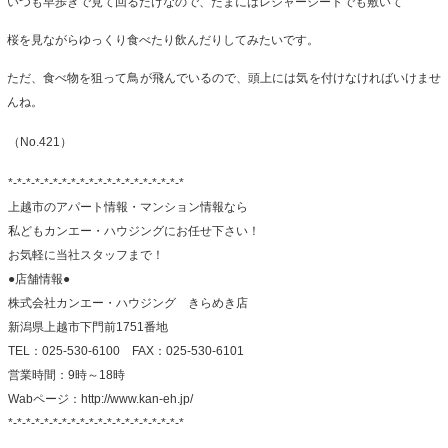
いつも早歩きで見て回るだけなので、たまにはレジャーシートでも敷いて
桜を見ながらゆっくり食べたり飲んだりしてみたいです。
ただ、食べ物を狙って鳥が飛んでいるので、頭上には気を付けなければいけませ
んね。
（No.421
）
*-*-*-*-*-*-*-*-*-*-*-*-*-*-*-*-*-*-*-*
上越市のアパート情報・マンション情報なら
私どもカンエー・ハウジングにお任せ下さい！
お気軽に当社スタッフまで！
●店舗情報●
株式会社カンエー・ハウジング きらめき店
新潟県上越市下門前1751番地
TEL：025-530-6100 FAX：
025-530-6101
営業時間：9時～18時
Wabページ：http://www.kan-eh.jp/
*-*-*-*-*-*-*-*-*-*-*-*-*-*-*-*-*-*-*-*