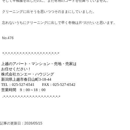
そして半袖服を出したのに、まだ冬用のコートを仕舞っていません。
クリーニングに出そうを思いつつそのままにしていました。
忘れないうちにクリーニングに出しで早く冬物は片づけたいと思います。
No.476
*-*-*-*-*-*-*-*-*-*-*-*-*-*-*-*-*-*-*-*
上越のアパート・マンション・売地・売家は
お任せください！
株式会社カンエー・ハウジング
新潟県上越市春日山町3-18-44
TEL：025-527-6541 FAX：025-527-6542
営業時間 9：00～18：00
-*-*-*-*-*-*-*-*-*-*-*-*-*-*-*-*-*-*-*-*
記事の更新日：
2026/05/15