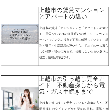
上越市の賃貸マンション
とアパートの違い
上越市の賃貸「マンション」と「アパート」の違い
や、雪国ならではの物件選びのポイントをカンエ
ー・ハウジングの視点で丁寧に解説しています。構
造・費用・生活環境の違いから、初めての一人暮ら
しや転勤・移住の方まで、後悔しない住まい選びに
役立つ情報が満載です。
上越市の引っ越し完全ガ
イド｜不動産探しから電
気・ガス手続きまで
上越市で引っ越しを予定している初心者の方へ。不
動産探しのタイミングから契約の流れ、電気・ガ